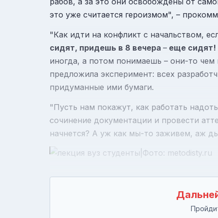
рабов, а за это они освобождены от само
это уже считается героизмом", – проко
"Как идти на конфликт с начальством, есл
сидят, придешь в 8 вечера
–
еще сидят!
иногда, а потом понимаешь – они-то чем
предложила эксперимент: всех разработч
придуманные ими бумаги.
"Пусть нам покажут, как работать надоть
сочинение документации и провести атте
начнется? А уж как мы-то заживем, аж ды
Дальней
Пройдит