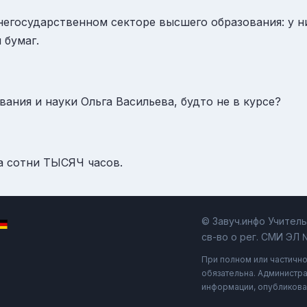
негосударственном секторе высшего образования: у н
 бумаг.
ания и науки Ольга Васильева, будто не в курсе?
 а сотни ТЫСЯЧ часов.
© Завуч.инфо Учител
св-во о рег. СМИ ЭЛ 
При полном или частичн
обязательна. Администра
информации, опубликова