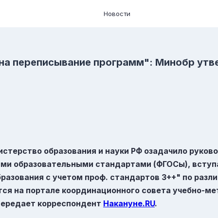
Новости
 на переписывание программ": Минобр ут
истерство образования и науки РФ озадачило руков
ми образовательными стандартами (ФГОСы)
,
вступа
разования с учетом проф. стандартов
3++
" по разл
ся на портале координационного совета учебно-ме
передает корреспондент
Накануне.RU
.