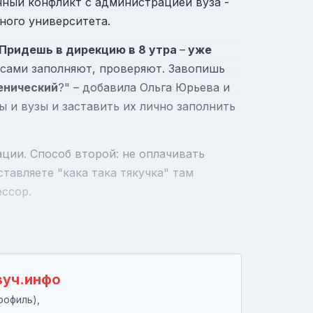
енный конфликт с администрацией вуза -
ного университета.
Придешь в дирекцию в 8 утра
–
уже
 сами заполняют, проверяют. Завопишь
енический
?" – добавила Ольга Юрьева и
 и вузы и заставить их лично заполнить
ации. Способ второй: не оплачивать
авляете "кака така тякучка" там
ессор.
вуч.инфо
рофиль),