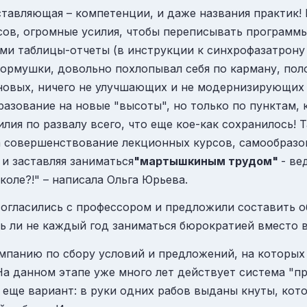
оставляющая – компетенции, и даже названия практик! 
сов, огромные усилия, чтобы переписывать программ
и таблицы-отчеты (в инструкции к синхрофазатрону л
 кормушки, довольно похлопывал себя по карману, по
 новых, ничего не улучшающих и не модернизирующих
зование на новые "высоты", но только по пунктам, 
ия по развалу всего, что еще кое-как сохранилось! Т
на совершенствование лекционных курсов, самообразо
 и заставляя заниматься
"мартышкиным трудом"
- ве
коле?!" – написала Ольга Юрьева.
огласились с профессором и предложили составить о
ь ли не каждый год заниматься бюрократией вместо 
ампанию по сбору условий и предложений, на которых
а данном этапе уже много лет действует система "п
 а еще вариант: в руки одних рабов выданы кнуты, ко