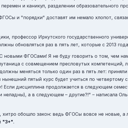
 перемен и каникул, разделении образовательного пр
ФГОСы и "порядки" доставят им немало хлопот, связ
ики, профессор Иркутского государственного универ
лжны обновляться раз в пять лет, которые с 2013 года
 С новыми ФГОСами! Я не буду говорить о том, чем на
путаница с совмещением пресловутых компетенций, ли
должны меняться только один раз в пять лет: приняли
 нынешний пятый курс будет учиться по четвертому ст
у! Если дисциплина продолжается в следующем семес
 неладны), а в следующем – другие?!" – написала Оль
, хитро обошло закон: ведь ФГОСы вовсе не новые, а
й
"3+"
.