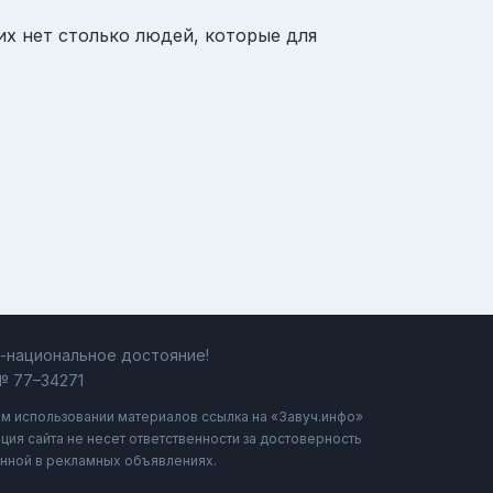
их нет столько людей, которые для
ь-национальное достояние!
№ 77–34271
ом использовании материалов ссылка на «Завуч.инфо»
ция сайта не несет ответственности за достоверность
нной в рекламных объявлениях.