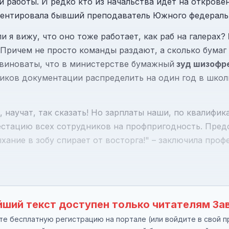
й работы. И редко кто из начальства идет на откров
мментировала бывший преподаватель Южного федераль
и я вижу, что оно тоже работает, как раб на галерах?
Причем не просто команды раздают, а сколько бумаг
 виноваты, что в министерстве бумажный
зуд шизофр
иков документации распределить на один год в школы
, научат, так сказать! Но зарплаты наши, по квалифик
стацию всех сотрудников на профпригодность. Предст
хание в зобу спирает от восторга!" – заключила проф
ший текст доступен только читателям За
е бесплатную регистрацию на портале (или войдите в свой п