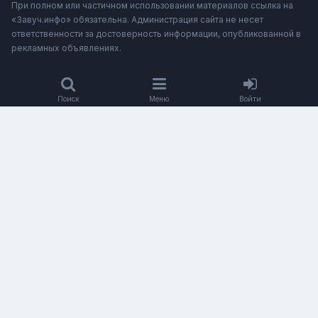
При полном или частичном использовании материалов ссылка на
«Завуч.инфо» обязательна. Администрация сайта не несет
ответственности за достоверность информации, опубликованной в
рекламных объявлениях.
Поиск
Меню
Войти