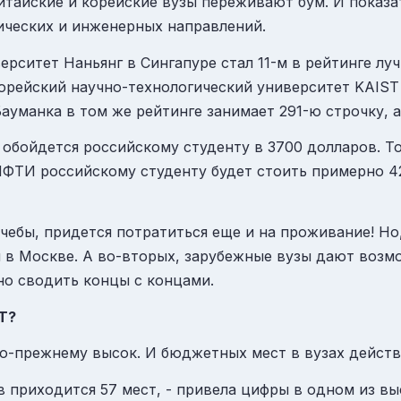
Китайские и корейские вузы переживают бум. И показ
ических и инженерных направлений.
верситет Наньянг в
Сингапуре
стал 11-м в рейтинге лу
Корейский научно-технологический университет KAIST 
уманка в том же рейтинге занимает 291-ю строчку, 
 обойдется российскому студенту в 3700 долларов. Т
МФТИ российскому студенту будет стоить примерно 4
чебы, придется потратиться еще и на проживание! Но,
 в Москве. А во-вторых, зарубежные вузы дают возм
но сводить концы с концами.
Т?
о-прежнему высок. И бюджетных мест в вузах действ
ов приходится 57 мест, - привела цифры в одном из в