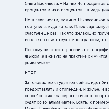
Ольга
Васильева
. - Из них 46 процентов
процентов и на 8 процентов - в медицин
Но в реальности, помимо 11-классников 
поступили, куда хотели. Плюс еще выпус
счастья еще раз. Так что желающих получ
вполне соответствуют иностранным, то в
Поэтому не стоит ограничивать географ
языком (а вживую на практике он учится
университет.
ИТОГ
За головастых студентов сейчас идет бит
предоставлять и стипендии, и жилье, и в
способностях - за перспективного спорт
судят об их альма-матер. Взять, к приме
Марку
Цукербергу
, пусть тот и бросил у