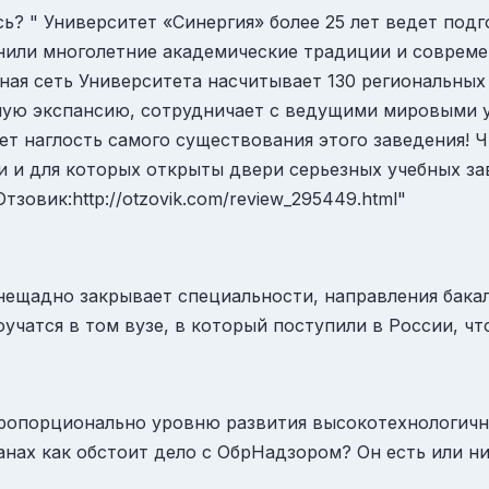
сь? " Университет «Синергия» более 25 лет ведет по
нили многолетние академические традиции и совреме
ная сеть Университета насчитывает 130 региональных
ную экспансию, сотрудничает с ведущими мировыми 
т наглость самого существования этого заведения! Ч
ли и для которых открыты двери серьезных учебных за
зовик:http://otzovik.com/review_295449.html"
 нещадно закрывает специальности, направления бакал
оучатся в том вузе, в который поступили в России, чт
-пропорционально уровню развития высокотехнологичн
ранах как обстоит дело с ОбрНадзором? Он есть или н