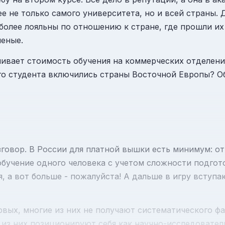
ее не только самого университета, но и всей страны.
 более лояльны по отношению к стране, где прошли их
ченые.
вливает стоимость обучения на коммерческих отделен
ого студента включились страны Восточной
Европы
? О
говор. В России для платной вышки есть минимум: от 
обучение одного человека с учетом сложности подго
я, а вот больше - пожалуйста! А дальше в игру всту
рвых, многие из них не получают систематического ф
 из них позиционируют себя как научно-исследователь