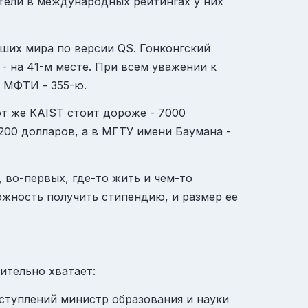
атели в международных рейтингах у них
чших мира по версии QS. Гонконгский
- на 41-м месте. При всем уважении к
а
МФТИ
- 355-ю.
от же KAIST стоит дороже - 7000
200 долларов, а в
МГТУ
имени
Баумана
-
 во-первых, где-то жить и чем-то
ожность получить стипендию, и размер ее
ительно хватает:
ыступлений министр образования и науки