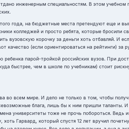
 отдано инженерным специальностям. В этом учебном г
ских.
этого года, на бюджетные места претендуют еще и вы
кники колледжей и просто ребята, которые бросили с
ить вузовскую корочку за деньги хоть отбавляй. И е
от качество (если ориентироваться на рейтинги) за 
ию ребенка
парой
-тройкой российских вузов. При дос
 куда быстрее, чем в школе по учебникам) стоит риск
ва во всем мире. И дело не только в том, чтобы получ
севозможные блага, лишь бы к ним пришли таланты. И
смена университеты тоже не прочь побороться. Ведь
ру, хоть Гарвард, который спустя 12 лет вручил почет
чебу на втором курсе. Все дело в репутации, а она в 