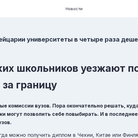
Новости
ейцарии университеты в четыре раза деше
ких школьников уезжают п
 за границу
ые комиссии вузов. Пора окончательно решать,
куд
ики могут позволить себе повыбирать. И в последнее
узов.
огда можно получить диплом в
Чехии
,
Китае
или
Финл