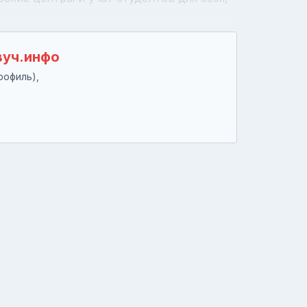
вуч.инфо
рофиль),