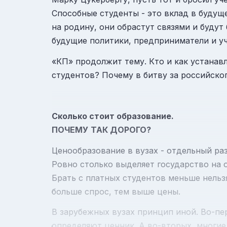
Способные студенты - это вклад в будущ
на родину, они обрастут связями и будут
будущие политики, предприниматели и у
«
КП
» продолжит тему. Кто и как устана
студентов? Почему в битву за российск
Сколько стоит образование.
ПОЧЕМУ
ТАК ДОРОГО?
Ценообразование в вузах - отдельный раз
Ровно столько выделяет государство на 
Брать с платных студентов меньше нельз
больше спрос, тем выше цены.
В зарубежных вузах принцип иной. Во-пе
определяют ценник. А во-вторых, многие