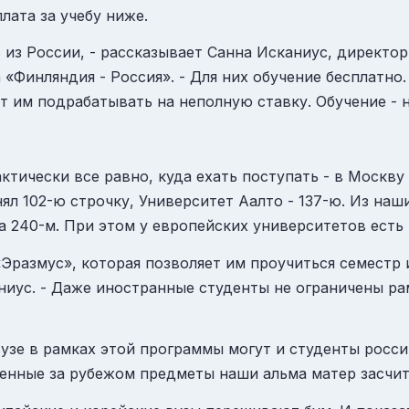
ата за учебу ниже.
в из
России
, - рассказывает Санна Исканиус, директо
Финляндия - Россия». - Для них обучение бесплатно.
т им подрабатывать на неполную ставку. Обучение - н
ктически все равно, куда ехать поступать - в
Москву
ял 102-ю строчку, Университет Аалто - 137-ю. Из наш
а 240-м. При этом у европейских университетов есть
«Эразмус», которая позволяет им проучиться семестр 
ниус. - Даже иностранные студенты не ограничены р
вузе в рамках этой программы могут и студенты росси
йденные за рубежом предметы наши
альма
матер засчит