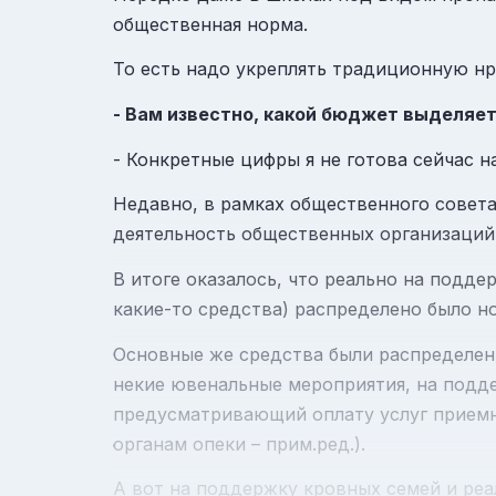
общественная норма.
То есть надо укреплять традиционную нр
- Вам известно, какой бюджет выделяе
- Конкретные цифры я не готова сейчас н
Недавно, в рамках общественного совета
деятельность общественных организаций
В итоге оказалось, что реально на подд
какие-то средства) распределено было но
Основные же средства были распределен
некие ювенальные мероприятия, на подд
предусматривающий оплату услуг приемн
органам опеки – прим.ред.).
А вот на поддержку кровных семей и реа