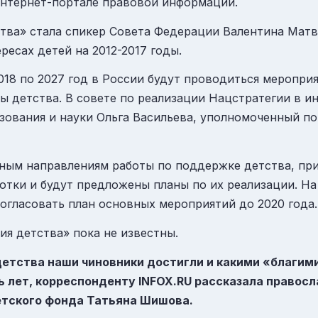
нтернет-портале правовой информации.
тва» стала спикер Совета Федерации Валентина Мат
есах детей на 2012-2017 годы.
018 по 2027 год в России будут проводиться меропри
 детства. В совете по реализации Нацстратегии в ин
зования и науки Ольга Васильева, уполномоченный по
вным направлениям работы по поддержке детства, при
отки и будут предложены планы по их реализации. Н
огласовать план основных мероприятий до 2020 года.
ия детства» пока не известны.
 детства наши чиновники достигли и какими «благи
 лет, корреспонденту INFOX.RU рассказала правосл
детского фонда Татьяна Шишова.