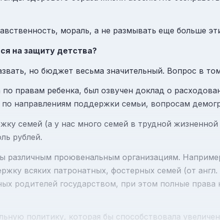
авственность, мораль, а не размывать еще больше эти
тся на защиту детства?
азвать, но бюджет весьма значительный. Вопрос в том
 по правам ребенка, был озвучен доклад о расходова
 по направлениям поддержки семьи, вопросам демог
ержку семей (а у нас много семей в трудной жизненно
ль рублей.
ы различным проювенальным организациям. Например
ержку всяких патронатных, фостерных семей
(от англ.
ых родителей государством, при этом полные права 
льную политику, которая бы способствовала увеличе