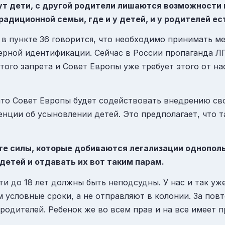
тут дети, с другой родители лишаются возможности 
диционной семьи, где и у детей, и у родителей ест
 в пункте 36 говорится, что необходимо принимать 
ерной идентификации. Сейчас в России пропаганда ЛГ
того запрета и Совет Европы уже требует этого от на
 что Совет Европы будет содействовать внедрению св
енции об усыновлении детей. Это предполагает, что
 те силы, которые добиваются легализации однополы
етей и отдавать их вот таким парам.
и до 18 лет должны быть неподсудны. У нас и так уж
м условные сроки, а не отправляют в колонии. За по
 родителей. Ребенок же во всем прав и на все имеет п