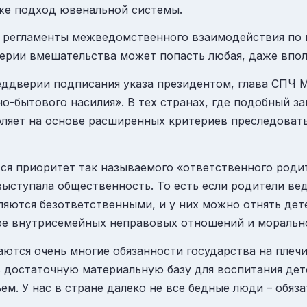
оже подход ювенальной системы.
 регламенты межведомственного взаимодействия по 
ерии вмешательства может попасть любая, даже впол
еддверии подписания указа президентом, глава СПЧ 
о-бытового насилия». В тех странах, где подобный з
оляет на основе расширенных критериев преследовать 
ся приоритет так называемого «ответственного роди
выступала общественность. То есть если родители ве
яются безответственными, и у них можно отнять дете
ере внутрисемейных неправовых отношений и моральн
ются очень многие обязанности государства на плечи
ь достаточную материальную базу для воспитания дет
ьем. У нас в стране далеко не все бедные люди – обяз