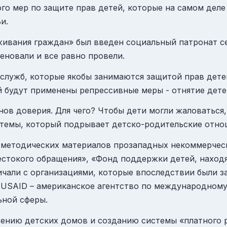
ного мер по защите прав детей, которые на самом де
и.
живания граждан» был введен социальный патронат с
еновали и все равно провели.
 служб, которые якобы занимаются защитой прав дете
ей будут применены репрессивные меры - отнятие детей
нов доверия. Для чего? Чтобы дети могли жаловаться, 
темы, который подрывает детско-родительские отно
 методических материалов прозападных некоммерческ
стокого обращения», «Фонд поддержки детей, находя
чали с организациями, которые впоследствии были з
 USAID – американское агентство по международному
ьной сферы.
ению детских домов и созданию системы «платного р