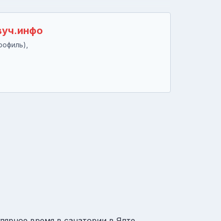
вуч.инфо
рофиль),
лярное время в санатории в Ялте,