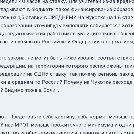
дели 40 часов на ставку. Для учителей из-за вредност
акладывают в бюджеты такое финансирование образова
ть на 1,5 ставки в СРЕДНЕМ? На Чукотке на 1,8 став
 об образовании кто-нибудь выполнять собирается? Хо
руда педагогических работников муниципальных общео
ласти субъектов Российской Федерации в нормативы,
ого закона, не могут быть ниже уровня, соответствую
едерации, на территории которого расположены таки
е федерации на ОДНУ ставку, так почему регионы закл
вки в среднем по России? Почему на Чукотке расхода 
 Видимо тоже в Сочи...
ют. Представьте себе картину: раба кормят меньше 
. У нас МРОТ меньше прожиточного минимума и одни р
ают, но удобно прикидываться шлангом и путать став