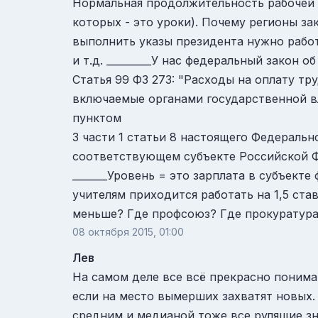
Нормальная продолжительность рабочей не
которых - это уроки). Почему регионы з
выполнить указы президента нужно работа
и т.д. _________У нас федеральный закон
Статья 99 ФЗ 273: "Расходы на оплату т
включаемые органами государственной в
пунктом
3 части 1 статьи 8 настоящего Федеральн
соответствующем субъекте Российской Ф
_______Уровень = это зарплата в субъект
учителям приходится работать на 1,5 ста
меньше? Где профсоюз? Где прокуратура?
08 октября 2015, 01:00
Лев
На самом деле все всё прекрасно понима
если на место вымерших захватят новых
средним и медианой тоже все рулящие зн