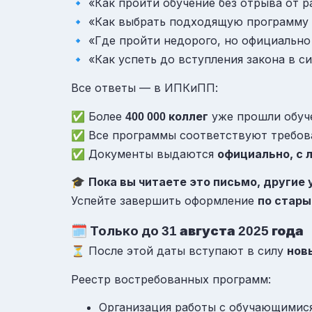
🔹 «Как пройти обучение без отрыва от 
🔹 «Как выбрать подходящую программу 
🔹 «Где пройти недорого, но официально
🔹 «Как успеть до вступления закона в с
Все ответы — в ИПКиПП:
✅ Более
коллег
уже прошли обуч
400 000
✅ Все программы соответствуют требов
✅ Документы выдаются
официально, с 
🎓
Пока вы читаете это письмо, другие
Успейте завершить оформление
по стары
🗓️ Только до
августа
года
31
2025
⏳ После этой даты вступают в силу
нов
Реестр востребованных программ:
Организация работы с обучающимис