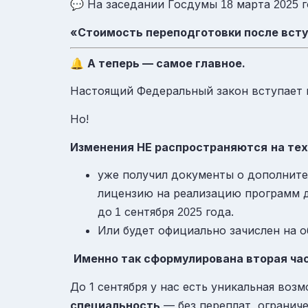
💬 На заседании Госдумы
марта
г
18
2025
«Стоимость переподготовки после всту
🔔
А теперь — самое главное.
Настоящий Федеральный закон вступает 
Но!
Изменения НЕ распространяются
на тех
уже получил документы о дополнит
лицензию на реализацию программ д
до
сентября
года.
1
2025
Или будет официально зачислен на 
Именно так сформулирована вторая час
До 1 сентября у нас есть уникальная во
специальность
— без переплат, огранич