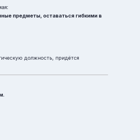
ая:
зные предметы, оставаться гибкими в
огическую должность, придётся
м
.