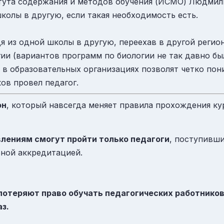
тута содержания и методов обучения (ИСМО) Людмил
колы в другую, если такая необходимость есть.
я из одной школы в другую, переехав в другой регион,
гии (вариантов программ по биологии не так давно б
в образовательных организациях позволят четко поним
ов провел педагог.
он
, который навсегда меняет правила прохождения к
лениям смогут пройти только педагоги
, поступивши
ьной аккредитацией.
потеряют право обучать педагогических работнико
з.