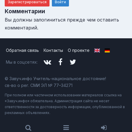
Зарегистрироваться
Войти
Комментарии
Вы должны залогиниться прежде чем оставить
комментарий.
Обратная связь
Контакты
О проекте
Мы в соцсетях:
© Завуч.инфо Учитель-национальное достояние!
св-во о рег. СМИ ЭЛ № 77–34271
При полном или частичном использовании материалов ссылка на
«Завуч.инфо» обязательна. Администрация сайта не несет
ответственности за достоверность информации, опубликованной в
рекламных объявлениях.