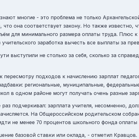
знают многие - это проблема не только Архангельской
 что она соответствует закону. Но также известно, ч
бъём для минимального размера оплаты труда. Плюс к 
 учительского заработка вычесть все выплаты за прев
ути выступили не столько за себя, сколько за справе
 к пересмотру подходов к начислению зарплат педаго
надбавки: региональные, муниципальные, федеральные
школ в одном районе могут получать очень разные зар
раз подчеркивал: зарплата учителя, несомненно, дол
начисляется. На Общероссийском родительском собра
идти не менее
процентов школьного фонда оплаты 
70
шение базовой ставки или оклада, - отметил Кравцов.