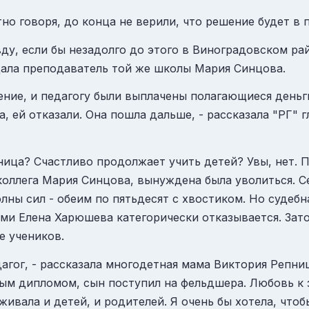
тно говоря, до конца не верили, что решение будет в п
ду, если бы незадолго до этого в Виноградовском ра
дала преподаватель той же школы Мария Синцова.
ение, и педагогу были выплачены полагающиеся деньги
, ей отказали. Она пошла дальше, - рассказала "РГ"
ница? Счастливо продолжает учить детей? Увы, нет. П
 коллега Мария Синцова, вынуждена была уволиться. Се
лны сил - обеим по пятьдесят с хвостиком. Но судебн
ами Елена Харюшева категорически отказывается. Зат
е учеников.
дагог, - рассказала многодетная мама Виктория Репниц
ным дипломом, сын поступил на фельдшера. Любовь к 
ивала и детей, и родителей. Я очень бы хотела, чтоб