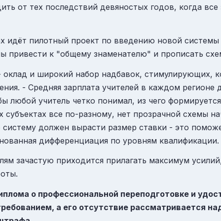
ть от тех последствий девяностых годов, когда все
х идёт пилотный проект по введению новой системы о
ы привести к "общему знаменателю" и прописать схе
а - оклад и широкий набор надбавок, стимулирующих, 
ния. - Средняя зарплата учителей в каждом регионе 
ы любой учитель четко понимал, из чего формируется 
ых субъектах все по-разному, нет прозрачной схемы н
 систему должен вырасти размер ставки - это помож
снованная дифференциация по уровням квалификации.
елям зачастую приходится прилагать максимум усилий
боты.
диплома о профессиональной переподготовке и удо
ребованием, а его отсутствие рассматривается на
 штрафа