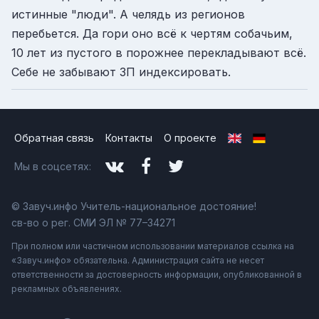
истинные "люди". А челядь из регионов
перебьется. Да гори оно всё к чертям собачьим,
10 лет из пустого в порожнее перекладывают всё.
Себе не забывают ЗП индексировать.
Обратная связь
Контакты
О проекте
Мы в соцсетях:
© Завуч.инфо Учитель-национальное достояние!
св-во о рег. СМИ ЭЛ № 77–34271
При полном или частичном использовании материалов ссылка на
«Завуч.инфо» обязательна. Администрация сайта не несет
ответственности за достоверность информации, опубликованной в
рекламных объявлениях.