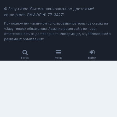
© Завуч.инфо Учитель-национальное достояние!
св-во о рег. СМИ ЭЛ № 77–34271
При полном или частичном использовании материалов ссылка на
«Завуч.инфо» обязательна. Администрация сайта не несет
ответственности за достоверность информации, опубликованной в
рекламных объявлениях.
Поиск
Меню
Войти