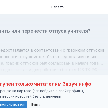
Новости
ить или перенести отпуск учителя?
едоставляется в соответствии с графиком отпусков,
ренности отпуск может быть предоставлен и вне
а, график отпусков был согласован в начале года. С
отодателя, так и для работника (статья
ТК РФ).
123
тупен только читателям Завуч.инфо
ацию на портале (или войдите в свой профиль),
е версии новостей без ограничений.
гистрироваться
Войти