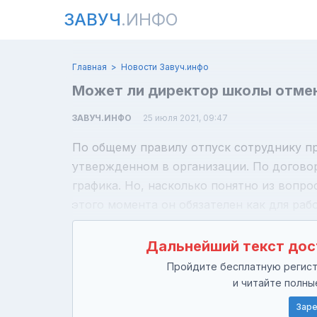
ЗАВУЧ
.ИНФО
Главная
Новости Завуч.инфо
Может ли директор школы отмен
ЗАВУЧ.ИНФО
25 июля 2021, 09:47
По общему правилу отпуск сотруднику пр
утвержденном в организации. По догово
графика. Но, насколько понятно из вопрос
этого момента он обязателен как для раб
Дальнейший текст дос
Пройдите бесплатную регистр
и читайте полны
Заре