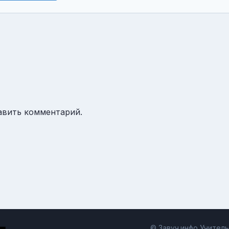
авить комментарий.
© Завуч.инфо Учител