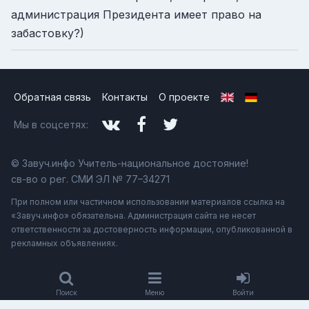
администрация Президента имеет право на
забастовку?)
Обратная связь
Контакты
О проекте
Мы в соцсетях:
© Завуч.инфо Учитель-национальное достояние!
св-во о рег. СМИ ЭЛ № 77–34271
При полном или частичном использовании материалов ссылка на
«Завуч.инфо» обязательна. Администрация сайта не несет
ответственности за достоверность информации, опубликованной в
рекламных объявлениях.
Поиск
Меню
Войти