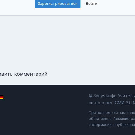
Зарегистрироваться
Войти
авить комментарий.
© Завуч.инфо Учител
св-во о рег. СМИ ЭЛ 
При полном или частичн
обязательна. Администра
информации, опубликова