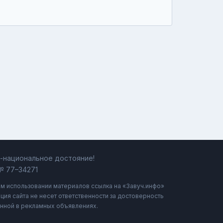
ь-национальное достояние!
№ 77–34271
ом использовании материалов ссылка на «Завуч.инфо»
ция сайта не несет ответственности за достоверность
нной в рекламных объявлениях.