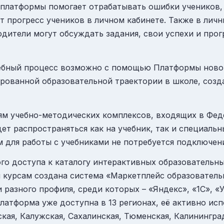
платформы помогает отрабатывать ошибки учеников,
 прогресс учеников в личном кабинете. Также в личн
родители могут обсуждать задания, свои успехи и про
ебный процесс возможно с помощью
Платформы ново
ованной образовательной траектории в школе, созд
ям учебно-методических комплексов, входящих в Фед
дет распространяться как на учебник, так и специаль
м для работы с учебниками не потребуется подключени
го доступа к каталогу интерактивных образовательны
 курсам создана система
«Маркетплейс образователь
азного профиля, среди которых – «Яндекс», «1С», «У
латформа уже доступна в 13 регионах, её активно ис
кая, Калужская, Сахалинская, Тюменская, Калининград