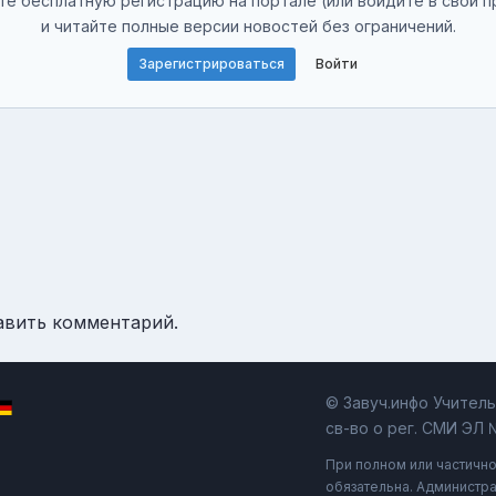
е бесплатную регистрацию на портале (или войдите в свой п
и читайте полные версии новостей без ограничений.
Зарегистрироваться
Войти
авить комментарий.
© Завуч.инфо Учител
св-во о рег. СМИ ЭЛ 
При полном или частичн
обязательна. Администра