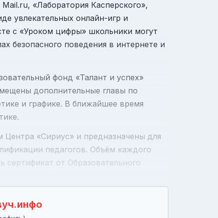
Mail.ru, «Лаборатория Касперского»,
иде увлекательных онлайн-игр и
сте с «Уроком цифры» школьники могут
ах безопасного поведения в интернете и
зовательный фонд «Талант и успех»
змещены дополнительные главы по
етике и графике. В ближайшее время
тике.
 Центра «Сириус» и предназначены для
алификации педагогов. Объём каждого
ть сертификат от Образовательного
вуч.инфо