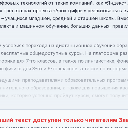
ровых технологий от таких компаний, как «Яндекс», 
ких тренажёрах проекта «Урок цифры» реализованы в в
 – учащихся младшей, средней и старшей школы. Вме
ллекта и машинном обучении, больших данных, правил
 условиях перехода на дистанционное обучение обра
бесплатные общедоступные курсы. На платформе ра
торике для 7-го классов, а также по лингвистике, фон
 физике для 8-го и 9-го классов, а также по информа
едущими преподавателями образовательных программ
лнительного образования, а также для повышения кв
еники, которые успешно пройдут курсы, смогут получи
ший текст доступен только читателям За