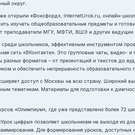
ный округ.
же открыли «Фоксфорд», InternetUrok.ru, онлайн-шко
жить изучать общеобразовательные предметы и готов
ут преподаватели МГУ, МФТИ, ВШЭ и других ведущих 
й среди школьников, эффективным инструментом про
ная сеть «ВКонтакте». Это групповые чаты, видео- и 
 разных форматов – от презентаций и текстов до ауд
иком и обеспечить непрерывность образовательного 
ширяет доступ с Москвы на всю страну. Широкий выбо
чным тематикам. Материалы для подготовки к диагнос
курсов
«Олимпиум»,
где уже представлено более 72 ш
«Урок цифры»
позволяет школьникам не выходя из до
аммирования. Для формирования уроков, доступных н