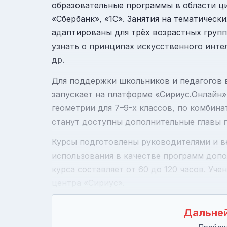
образовательные программы в области циф
«Сбербанк», «1С». Занятия на тематичес
адаптированы для трёх возрастных групп
узнать о принципах искусственного инте
др.
Для поддержки школьников и педагогов в
запускает на платформе
«Сириус.Онлайн»
геометрии для 7–9-х классов, по комбина
станут доступны дополнительные главы по
Курсы подготовлены руководителями и в
использования в качестве программ допо
курса составляет от 60 до 120 часов. Уч
центра «Сириус».
Дальней