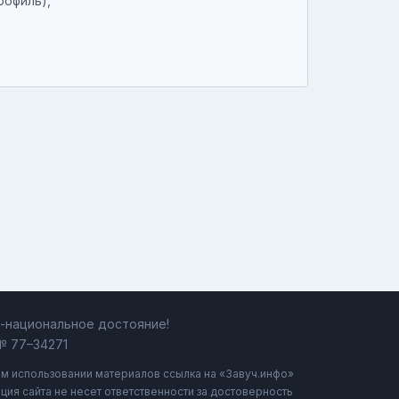
рофиль),
ь-национальное достояние!
№ 77–34271
ом использовании материалов ссылка на «Завуч.инфо»
ция сайта не несет ответственности за достоверность