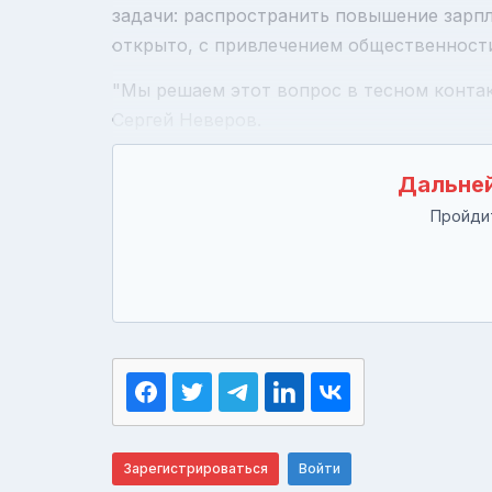
задачи: распространить повышение зарпл
открыто, с привлечением общественност
"Мы решаем этот вопрос в тесном контак
Сергей Неверов.
Дальней
Пройдит
Зарегистрироваться
Войти