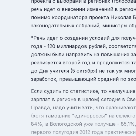
проекта с выборами в регионах (голосова
речь идет о внесении изменений в регио
помимо координатора проекта Николая Бу
законодательных собраний, министры обр
"Речь идет о создании условий для получ
года - 120 миллиардов рублей, соответ
должны были направить на повышение за
реализуется второй год и продолжится так
до Дня учителя (5 октября) не так уж м
заработок, превышающий средний по экон
Если судить по статистике, то наилучши
зарплат в регионе в целом) сегодня в Св
Правда, надо учитывать, что сравнивают 
(хотя тамошние "единороссы" на селекто
84%, в Вологодской уже получше - 85,1%,
первого полугодия 2012 года практическ