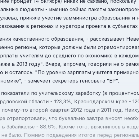
ние пройдет 14 октября) никак не связано, поскольку
нальные бюджеты - именно сейчас пакеты законопроек
лаева, приняла участие замминистра образования и н
азования в регионах и кураторы проекта в субъектах
ения качественного образования, - рассказывает Неве
ственно регионы, которые должны были отремонтиров
рплаты учителям до среднего по экономике в каждом
же в 2013 году". Вчера, впрочем, говорили не о ремон
ного и осталось. "По уровню зарплаты учителя пример
омике", - замечает секретарь генсовета "ЕР".
е показатели по учительскому заработку (в процентн
ердловской области - 123,3%, Краснодарском крае - 12
почему-то второй квартал 2012 года и 2011 год. Наи
ре отрапортовали, что буквально завтра вносят необ
 в Забайкалье - 88,6%. Кроме того, выяснилось в ход
и не было. Помимо подведения итогов перед региона