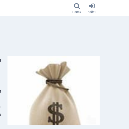
Поиск
Войти
и
а
м
в