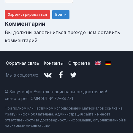
Зарегистрироваться
Войти
Комментарии
Вы должны залогиниться прежде чем оставить
комментарий.
Обратная связь
Контакты
О проекте
Мы в соцсетях:
© Завуч.инфо Учитель-национальное достояние!
св-во о рег. СМИ ЭЛ № 77–34271
При полном или частичном использовании материалов ссылка на
«Завуч.инфо» обязательна. Администрация сайта не несет
ответственности за достоверность информации, опубликованной в
рекламных объявлениях.