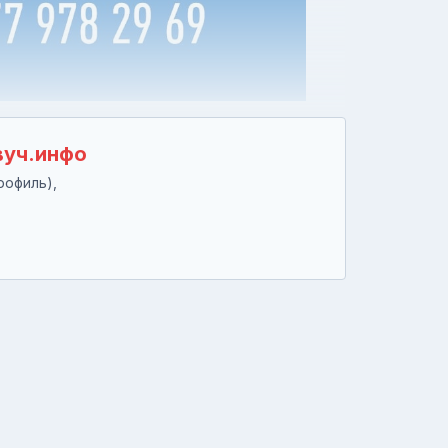
вуч.инфо
рофиль),