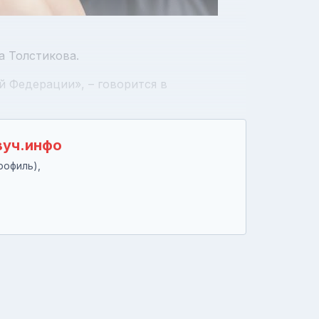
а Толстикова.
 Федерации», – говорится в
вуч.инфо
рофиль),