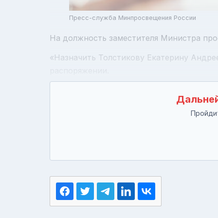
Пресс-служба Минпросвещения России
На должность заместителя Министра про
«Назначить Толстикову Екатерину Андре
распоряжении.
Дальней
Пройдит