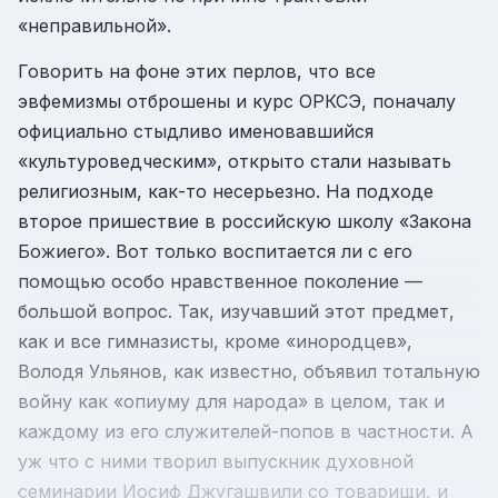
«неправильной».
Говорить на фоне этих перлов, что все
эвфемизмы отброшены и курс ОРКСЭ, поначалу
официально стыдливо именовавшийся
«культуроведческим», открыто стали называть
религиозным, как-то несерьезно. На подходе
второе пришествие в российскую школу «Закона
Божиего». Вот только воспитается ли с его
помощью особо нравственное поколение —
большой вопрос. Так, изучавший этот предмет,
как и все гимназисты, кроме «инородцев»,
Володя Ульянов, как известно, объявил тотальную
войну как «опиуму для народа» в целом, так и
каждому из его служителей-попов в частности. А
уж что с ними творил выпускник духовной
семинарии Иосиф Джугашвили со товарищи, и