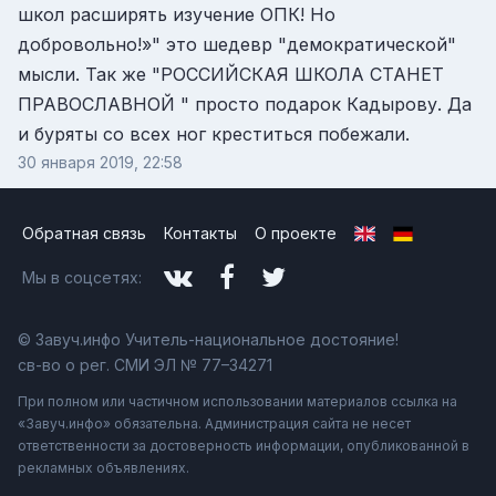
школ расширять изучение ОПК! Но
добровольно!»" это шедевр "демократической"
мысли. Так же "РОССИЙСКАЯ ШКОЛА СТАНЕТ
ПРАВОСЛАВНОЙ " просто подарок Кадырову. Да
и буряты со всех ног креститься побежали.
30 января 2019, 22:58
Обратная связь
Контакты
О проекте
Мы в соцсетях:
© Завуч.инфо Учитель-национальное достояние!
св-во о рег. СМИ ЭЛ № 77–34271
При полном или частичном использовании материалов ссылка на
«Завуч.инфо» обязательна. Администрация сайта не несет
ответственности за достоверность информации, опубликованной в
рекламных объявлениях.