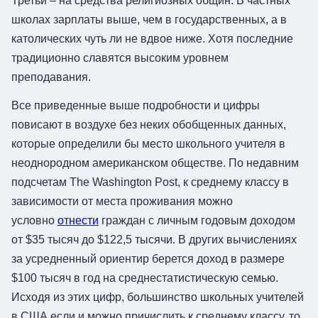
Третьи – на средства религиозных общин. В частных
школах зарплаты выше, чем в государственных, а в
католических чуть ли не вдвое ниже. Хотя последние
традиционно славятся высоким уровнем
преподавания.
Все приведенные выше подробности и цифры
повисают в воздухе без неких обобщенных данных,
которые определили бы место школьного учителя в
неоднородном американском обществе. По недавним
подсчетам The Washington Post, к среднему классу в
зависимости от места проживания можно
условно
отнести
граждан с личным годовым доходом
от $35 тысяч до $122,5 тысячи. В других вычислениях
за усредненный ориентир берется доход в размере
$100 тысяч в год на среднестатистическую семью.
Исходя из этих цифр, большинство школьных учителей
в США если и можно причислить к среднему классу, то