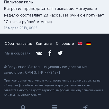
Пользователь
Встретил преподавателя гимназии. Нагрузка в
неделю составляет 28 часов. На руки он получает
17 тысяч рублей в месяц.
12 марта 2018, 09:12
Обратная связь
Контакты
О проекте
Мы в соцсетях:
© Завуч.инфо Учитель-национальное достояние!
св-во о рег. СМИ ЭЛ № 77–34271
При полном или частичном использовании материалов ссылка на
«Завуч.инфо» обязательна. Администрация сайта не несет
ответственности за достоверность информации, опубликованной в
рекламных объявлениях.