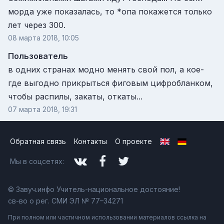
морда уже показалась, то *опа покажется только
лет через 300.
08 марта 2018, 10:05
Пользователь
в одних странах модно менять свой пол, а кое-
где выгодно прикрыться фиговым цифробланком,
чтобы распилы, закаты, откаты...
07 марта 2018, 19:31
Обратная связь
Контакты
О проекте
Мы в соцсетях:
© Завуч.инфо Учитель-национальное достояние!
св-во о рег. СМИ ЭЛ № 77–34271
При полном или частичном использовании материалов ссылка на