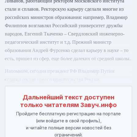
Ливанов, работающий ректором Московского института
стали и сплавов. Ректорскую карьеру сделали многие из
российских министров образования: например, Владимир
Филиппов возглавлял Российский университет дружбы
народов, Евгений Ткаченко – Свердловский инженерно-
педагогический институт и т.д. Прежний министр
образования Андрей Фурсенко сделал карьеру в науке – то
есть, пришел из сфер, еще более далеких от средней школы.
Напомним, сегодня президент РФ Владимир Путин
огласил состав нового правительства России.
Дальнейший текст доступен
только читателям Завуч.инфо
Пройдите бесплатную регистрацию на портале
(или войдите в свой профиль),
и читайте полные версии новостей без
ограничений.