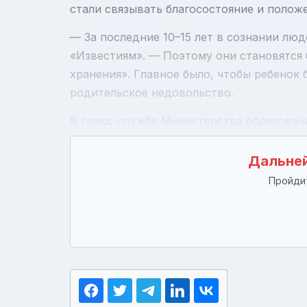
стали связывать благосостояние и полож
— За последние 10–15 лет в сознании лю
«Известиям». — Поэтому они становятся
хранения». Главное было, чтобы ребенок б
родительское недовольство.
В пресс-службе Министерства образовани
Дальней
Пройдит