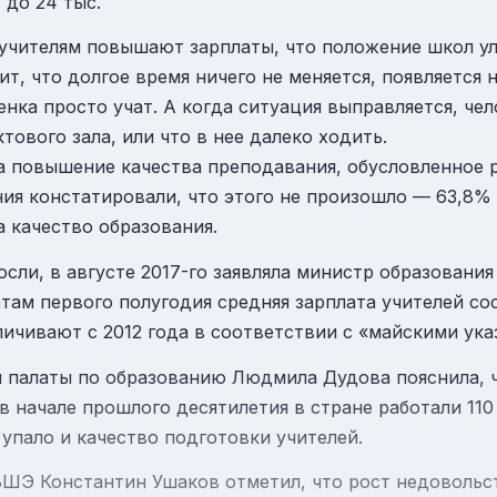
 до 24 тыс.
 учителям повышают зарплаты, что положение школ у
ит, что долгое время ничего не меняется, появляется 
енка просто учат. А когда ситуация выправляется, чел
ктового зала, или что в нее далеко ходить.
на повышение качества преподавания, обусловленное 
ния констатировали, что этого не произошло — 63,8%
а качество образования.
сли, в августе 2017-го заявляла министр образования
атам первого полугодия средняя зарплата учителей сос
личивают с 2012 года в соответствии с «майскими ук
палаты по образованию Людмила Дудова пояснила, 
в начале прошлого десятилетия в стране работали 110 
 упало и качество подготовки учителей.
ШЭ Константин Ушаков отметил, что рост недовольств