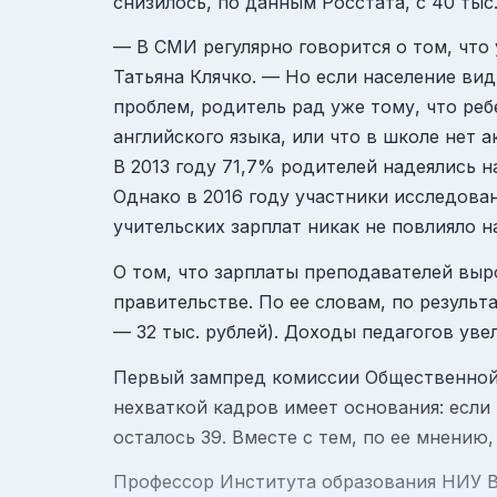
снизилось, по данным Росстата, с 40 тыс.
— В СМИ регулярно говорится о том, что
Татьяна Клячко. — Но если население вид
проблем, родитель рад уже тому, что реб
английского языка, или что в школе нет а
В 2013 году 71,7% родителей надеялись 
Однако в 2016 году участники исследова
учительских зарплат никак не повлияло н
О том, что зарплаты преподавателей выро
правительстве. По ее словам, по результ
— 32 тыс. рублей). Доходы педагогов уве
Первый зампред комиссии Общественной 
нехваткой кадров имеет основания: если 
осталось 39. Вместе с тем, по ее мнению,
Профессор Института образования НИУ В