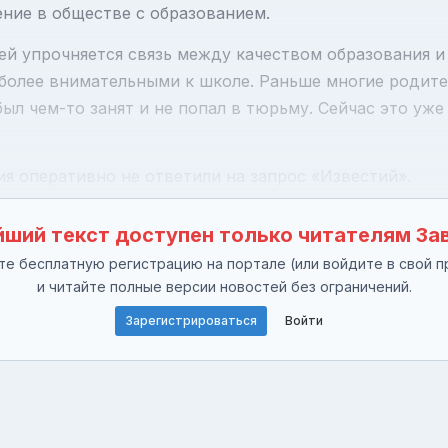
ение в обществе с образованием.
дей упрочняется связь между качеством образования и
 более внимательными к школе. Раньше многие родите
ыл чем-то занят и не попал в тюрьму. Сейчас это уже 
я оперативно не ответили на запрос «Известий».
ший текст доступен только читателям За
е бесплатную регистрацию на портале (или войдите в свой п
и читайте полные версии новостей без ограничений.
Зарегистрироваться
Войти