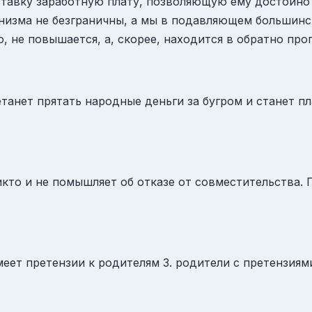
 ставку заработную плату, позволяющую ему достойно 
зма не безграничны, а мы в подавляющем большинстве
о, не повышается, а, скорее, находится в обратно пр
танет прятать народные деньги за бугром и станет п
икто и не помышляет об отказе от совместительства.
меет претензии к родителям 3. родители с претензиями