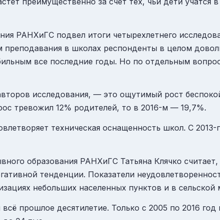
тет преимущественно за счет тех, чьи дети учатся в
ния РАНХиГС подвел итоги четырехлетнего исследов
ом преподавания в школах респонденты в целом дово
абильным все последние годы. Но по отдельным вопрос
авторов исследования, — это ощутимый рост беспоко
рос тревожил 12% родителей, то в 2016-м — 19,7%.
овлетворяет техническая оснащенность школ. С 2013-г
ного образования РАНХиГС Татьяна Клячко считает, ч
егативной тенденции. Показатели неудовлетворенност
изациях небольших населенных пунктов и в сельской 
всё прошлое десятилетие. Только с 2005 по 2016 год