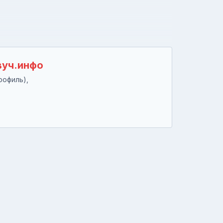
вуч.инфо
рофиль),