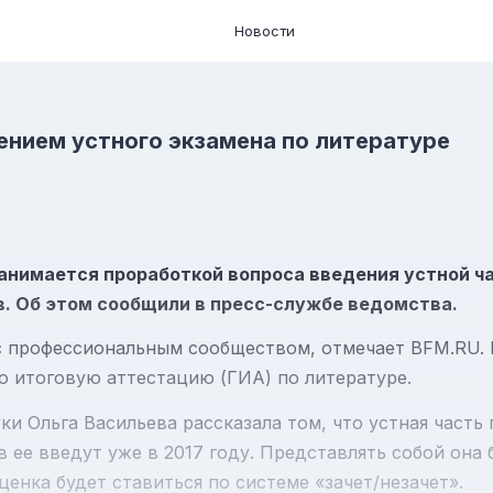
Новости
ением устного экзамена по литературе
анимается проработкой вопроса введения устной ча
. Об этом сообщили в пресс-службе ведомства.
с профессиональным сообществом, отмечает BFM.RU. 
ю итоговую аттестацию (ГИА) по литературе.
ки Ольга Васильева рассказала том, что устная часть 
ее введут уже в 2017 году. Представлять собой она 
енка будет ставиться по системе «зачет/незачет».