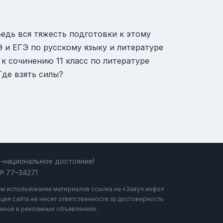
Ведь вся тяжесть подготовки к этому
ГЭ и ЕГЭ по русскому языку и литературе
 к сочинению 11 класс по литературе
Где взять силы?
ь-национальное достояние!
№ 77–34271
ом использовании материалов ссылка на «Завуч.инфо»
ция сайта не несет ответственности за достоверность
нной в рекламных объявлениях.