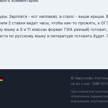
авить комментарий.
уры. Зарплата - кот наплакал, а спрос - выше крыши. 
5 или 2 ставки ведет часы, чтобы как-то прожить, к О
у языку в 9 и 11 классах формат ГИА разный) готовит,
асти по русскому языку и литературе готовить будет. 
© Завуч.инфо Учител
св-во о рег. СМИ ЭЛ 
При полном или частичн
обязательна. Администра
информации, опубликова